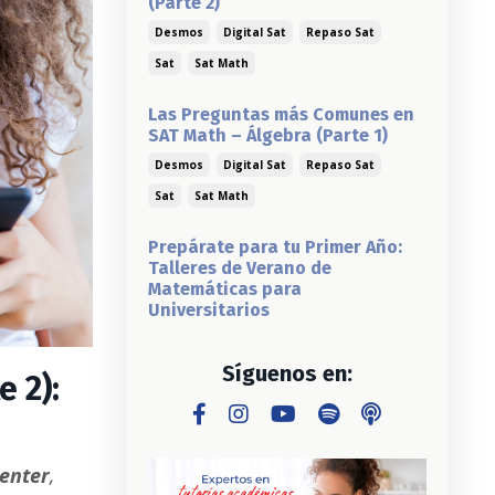
(Parte 2)
Desmos
Digital Sat
Repaso Sat
Sat
Sat Math
Las Preguntas más Comunes en
SAT Math – Álgebra (Parte 1)
Desmos
Digital Sat
Repaso Sat
Sat
Sat Math
Prepárate para tu Primer Año:
Talleres de Verano de
Matemáticas para
Universitarios
Síguenos en:
e 2):
enter
,