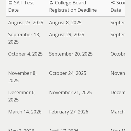
📅 SAT Test
📝 College Board
📢 Score 
Date
Registration Deadline
Date
August 23, 2025
August 8, 2025
Septembe
September 13,
August 29, 2025
Septembe
2025
October 4, 2025
September 20, 2025
October 
November 8,
October 24, 2025
November
2025
December 6,
November 21, 2025
December
2025
March 14, 2026
February 27, 2026
March 27
May 2, 2026
April 17, 2026
May 15, 